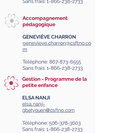
Sans frais:
1-866-238-2733
Accompagnement
pédagogique
GENEVIÈVE CHARRON
genevieve.charron@csftno.co
m
Téléphone:
867-873-6555
Sans frais:
1-866-238-2733
Gestion - Programme de la
petite enfance
ELSA NANJI
elsa.nanji-
gbetyouen@csftno.com
Téléphone:
506-378-3603
Sans frais:
1-866-238-2733