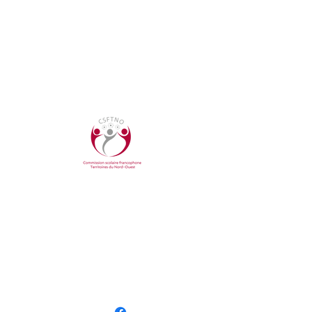
COMMUNIQUER AVEC NOUS
Bureau central
YK Centre East, bureau 207
4915 48e rue, Yellowknife, TNO
Tel.:
866.238.2733
Courriel :
info@csftno.com