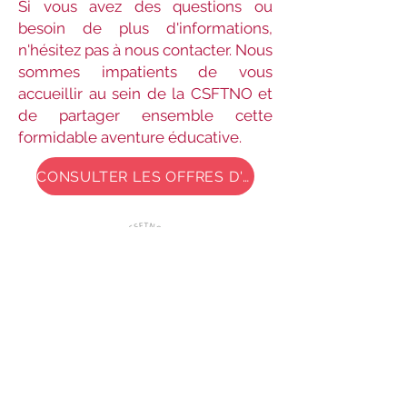
Si vous avez des questions ou
besoin de plus d'informations,
n'hésitez pas à nous contacter. Nous
sommes impatients de vous
accueillir au sein de la CSFTNO et
de partager ensemble cette
formidable aventure éducative.
CONSULTER LES OFFRES D'EMPLOIS
COMMUNIQUER AVEC NOUS
Bureau central
YK Centre East, bureau 207
4915 48e rue, Yellowknife, TNO