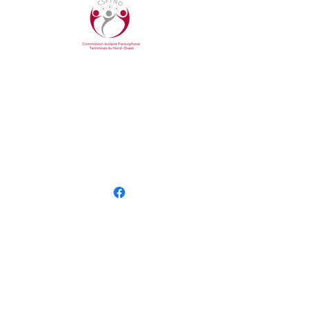
COMMUNIQUER AVEC NOUS
Bureau central
YK Centre East, bureau 207
4915 48e rue, Yellowknife, TNO
Tel.:
866.238.2733
Courriel :
info@csftno.com
Suivez-nous en ligne
NOS ÉCOLES
École Allain St-Cyr
École Boréale
INSCRIPTION