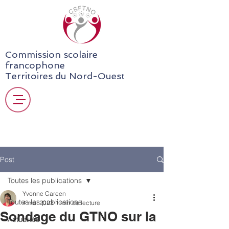
Commission scolaire
francophone
Territoires du Nord-Ouest
Post
Toutes les publications
Yvonne Careen
Toutes les publications
4 mai 2023
1 min de lecture
Sondage du GTNO sur la
Actualités