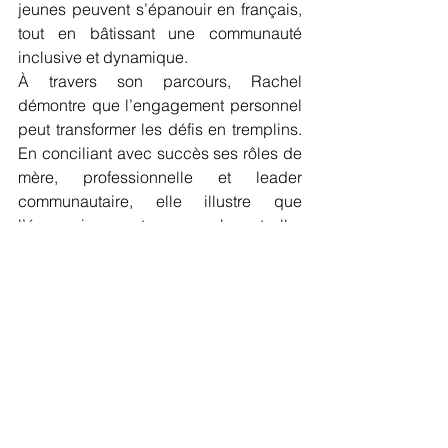
jeunes peuvent s’épanouir en français, 
tout en bâtissant une communauté 
inclusive et dynamique.
À travers son parcours, Rachel 
démontre que l’engagement personnel 
peut transformer les défis en tremplins. 
En conciliant avec succès ses rôles de 
mère, professionnelle et leader 
communautaire, elle illustre que 
l’épanouissement personnel peut aller 
de pair avec une contribution active à 
son environnement. Son histoire est un 
rappel inspirant que, même loin des 
grands centres, il est possible de bâtir 
un avenir enrichissant et porteur de 
sens.