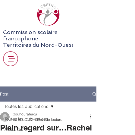
Commission scolaire
francophone
Territoires du Nord-Ouest
Post
Toutes les publications
zouhourahadji
Toutes les publications
12 déc. 2024
3 min de lecture
Plein regard sur…Rachel
Actualités