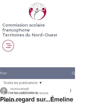
Commission scolaire
francophone
Territoires du Nord-Ouest
Post
Toutes les publications
zouhourahadji
Toutes les publications
14 nov. 2024
2 min de lecture
Plein regard sur...Émeline
Actualités