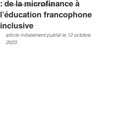
: de la microfinance à
Communiqués de presse
l’éducation francophone
inclusive
article initialement publié le 12 octobre 
2023.