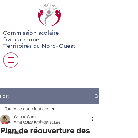
Commission scolaire
francophone
Territoires du Nord-Ouest
Post
Toutes les publications
Yvonne Careen
Toutes les publications
4 mai 2023
1 min de lecture
Plan de réouverture des
Actualités