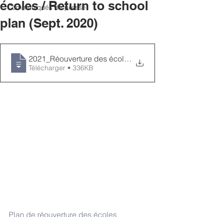
écoles / Return to school
Communiqués de presse
plan (Sept. 2020)
2021_Réouverture des écoles de la CSFTNO
Télécharger • 336KB
Plan de réouverture des écoles