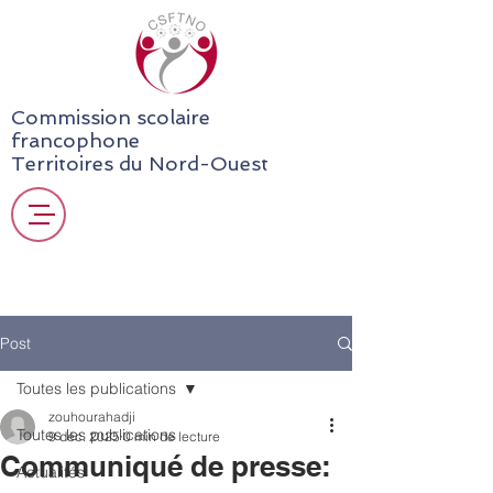
Commission scolaire
francophone
Territoires du Nord-Ouest
Post
Toutes les publications
zouhourahadji
Toutes les publications
9 déc. 2025
0 min de lecture
Communiqué de presse:
Actualités