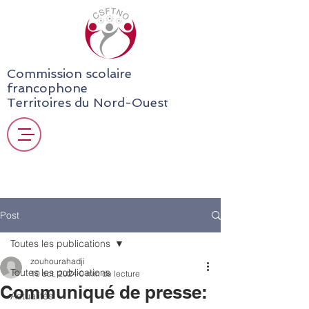
Commission scolaire
francophone
Territoires du Nord-Ouest
Post
Toutes les publications
zouhourahadji
Toutes les publications
10 oct. 2024
0 min de lecture
Communiqué de presse:
Actualités