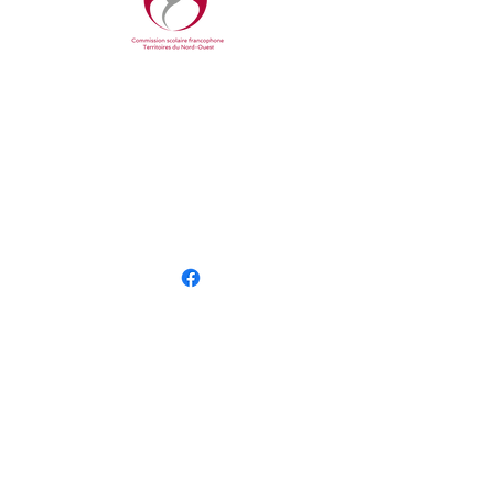
COMMUNIQUER AVEC NOUS
Bureau central
YK Centre East, bureau 207
4915 48e rue, Yellowknife, TNO
Tel.:
866.238.2733
Courriel :
info@csftno.com
Suivez-nous en ligne
NOS ÉCOLES
École Allain St-Cyr
École Boréale
INSCRIPTION