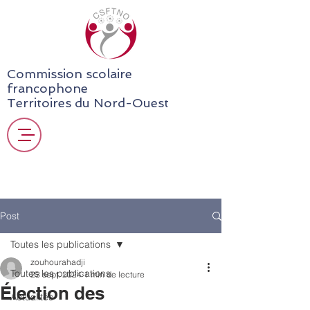
Commission scolaire
francophone
Territoires du Nord-Ouest
Post
Toutes les publications
zouhourahadji
Toutes les publications
23 sept. 2024
1 min de lecture
Élection des
Actualités