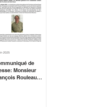
uin 2025
mmuniqué de
esse: Monsieur
ançois Rouleau
mmé à la direction
nérale de la CSFTNO