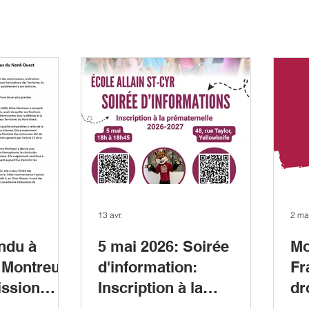
13 avr.
2 ma
ndu à
5 mai 2026: Soirée
Mo
Montreuil
d'information:
Fr
ission
Inscription à la
dr
ncophone
prématernelle 2026-
col