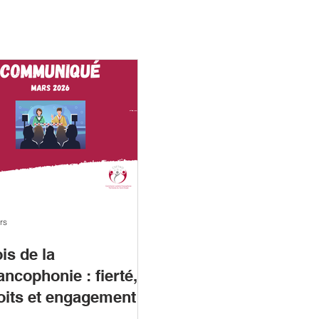
rs
is de la
ancophonie : fierté,
oits et engagement
lectif