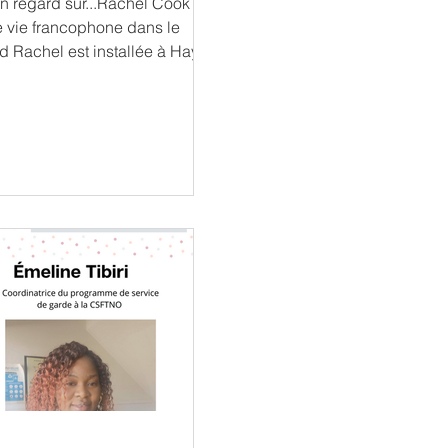
in regard sur...Rachel Cook
 vie francophone dans le
d Rachel est installée à Hay
er depuis huit ans, avec son
,...