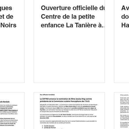
gues
Ouverture officielle du
Av
et de
Centre de la petite
do
 Noirs
enfance La Tanière à
Ha
Yellowknife
Ye
Sm