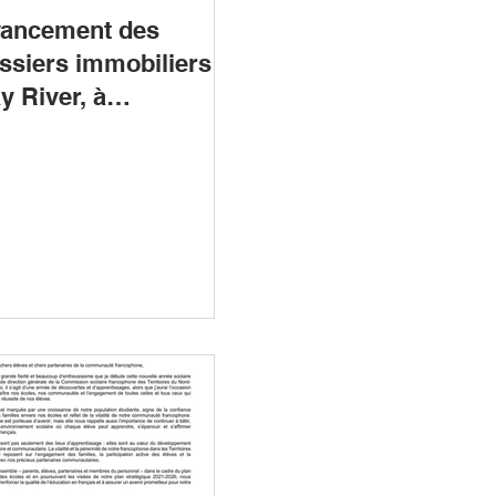
ancement des
ssiers immobiliers à
y River, à
llowknife et à Fort
ith