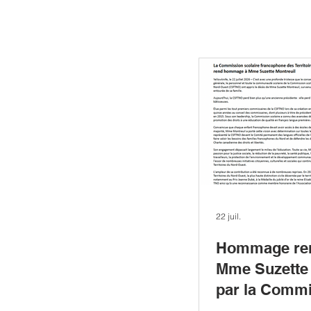
22 juil.
Hommage re
Mme Suzette 
par la Comm
scolaire fra