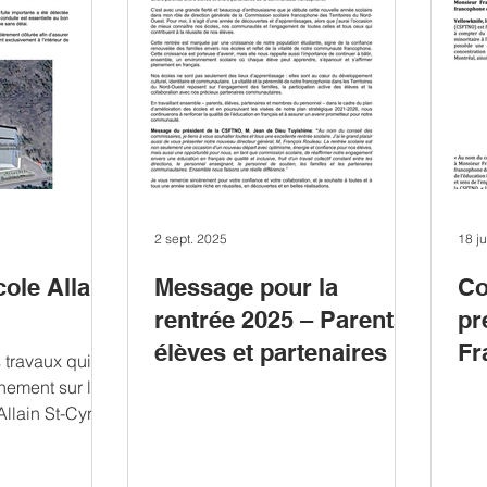
2 sept. 2025
18 j
cole Allain
Message pour la
Co
rentrée 2025 – Parents,
pr
élèves et partenaires de
Fr
 travaux qui
la communauté
no
inement sur les
Allain St-Cyr et
francophone des TNO
gé
aire William...