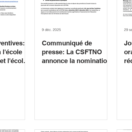
9 déc. 2025
29 s
entives:
Communiqué de
Jo
 l'école
presse: La CSFTNO
or
et l'école
annonce la nomination
ré
de Mme Jessica King
comme présidente de
la Commission scolaire
francophone des T.N.O.