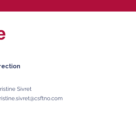
e
rection
ristine Sivret
ristine.sivret@csftno.com