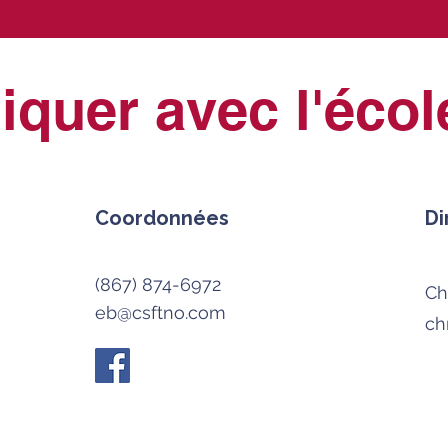
uer avec l'écol
Coordonnées
Di
(867) 874-6972
Ch
eb@csftno.com
ch