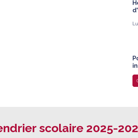
H
d
Lu
P
i
endrier scolaire 2025-20