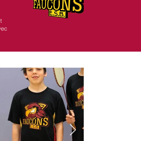
t
vec