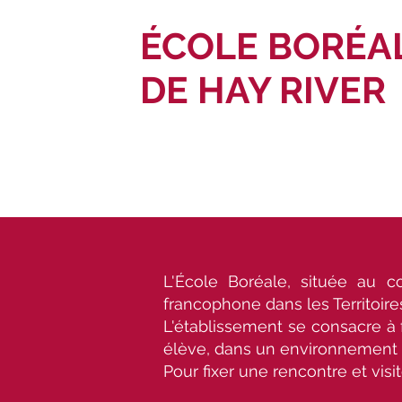
ÉCOLE BORÉA
DE HAY RIVER
L'École Boréale, située au 
francophone dans les Territoir
L'établissement se consacre à 
élève, dans un environnement o
Pour fixer une rencontre et visit