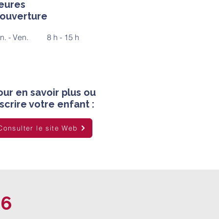
eures
'ouverture
n. - Ven.
8 h - 15 h
our en savoir plus ou
nscrire votre enfant :
Consulter le site Web
26