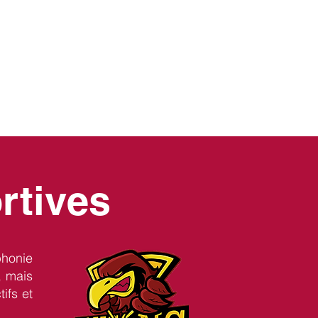
rtives
phonie
, mais
ifs et