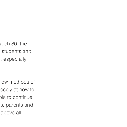
arch 30, the 
t students and 
, especially 
e new methods of
osely at how to 
ls to continue 
ts, parents and 
 above all, 