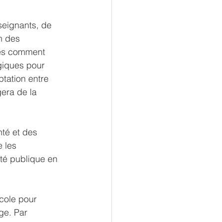
seignants, de 
n des 
rès comment 
giques pour 
tation entre 
gera de la 
nté et des 
 les 
té publique en 
cole pour 
ge. Par 