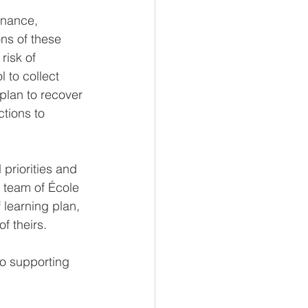
inance, 
ns of these 
risk of 
 to collect 
plan to recover 
ctions to 
priorities and 
e team of École 
 learning plan, 
f theirs.
to supporting 