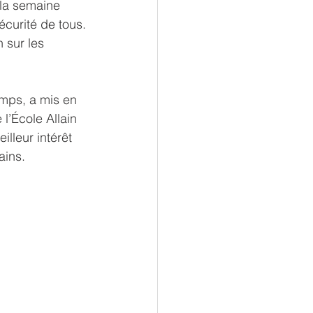
 la semaine 
curité de tous.
 sur les 
emps, a mis en 
l’École Allain 
lleur intérêt 
ains.