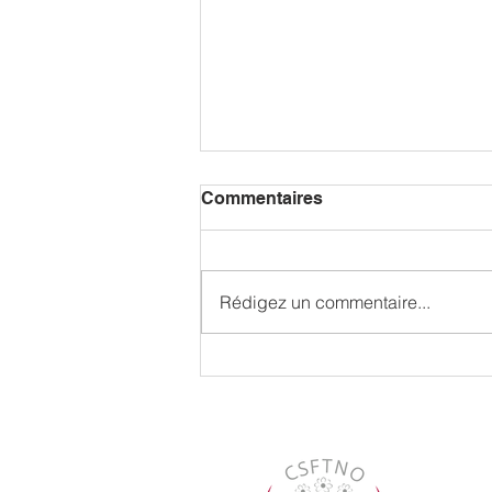
Commentaires
Rédigez un commentaire...
Hommage rendu à Mme
Suzette Montreuil par la
Commission scolaire
francophone des Territoires
du Nord-Ouest