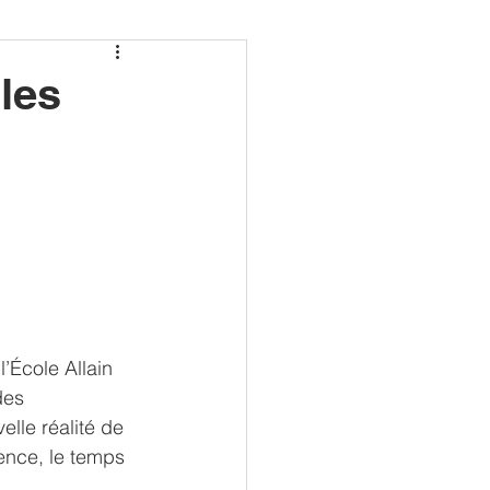
lles
’École Allain 
des 
lle réalité de 
ence, le temps 