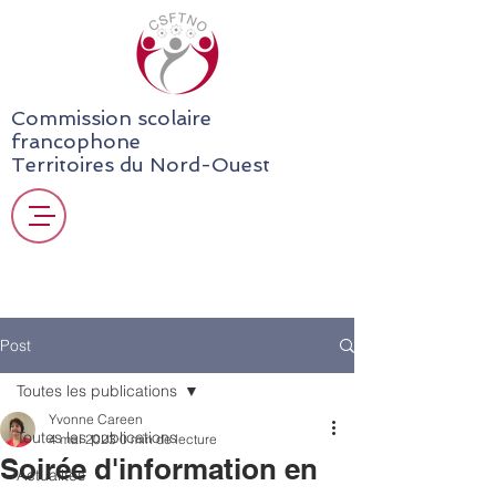
Commission scolaire
francophone
Territoires du Nord-Ouest
Post
Toutes les publications
Yvonne Careen
Toutes les publications
4 mai 2023
0 min de lecture
Soirée d'information en
Actualités