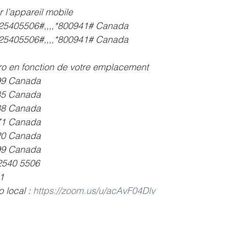
 l’appareil mobile
25405506#,,,,*800941# Canada
25405506#,,,,*800941# Canada
 en fonction de votre emplacement
 1099 Canada
 4685 Canada
 0588 Canada
 2071 Canada
 7920 Canada
 7799 Canada
 2540 5506
1
 local : 
https://zoom.us/u/acAvF04Dlv