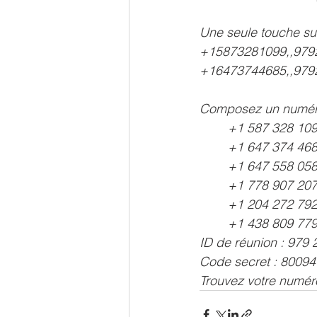
Une seule touche sur
+15873281099,,979
+16473744685,,979
Composez un numéro
        +1 587 328
        +1 647 374
        +1 647 558
        +1 778 907
        +1 204 272
        +1 438 809
ID de réunion : 979
Code secret : 80094
Trouvez votre numéro