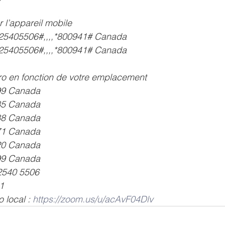
 l’appareil mobile
25405506#,,,,*800941# Canada
25405506#,,,,*800941# Canada
 en fonction de votre emplacement
 1099 Canada
 4685 Canada
 0588 Canada
 2071 Canada
 7920 Canada
 7799 Canada
 2540 5506
1
 local : 
https://zoom.us/u/acAvF04Dlv