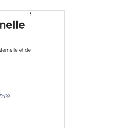
nelle
ernelle et de 
Zz09