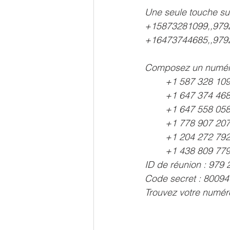
Une seule touche sur
+15873281099,,979
+16473744685,,979
Composez un numéro
        +1 587 328
        +1 647 374
        +1 647 558
        +1 778 907
        +1 204 272
        +1 438 809
ID de réunion : 979
Code secret : 80094
Trouvez votre numéro