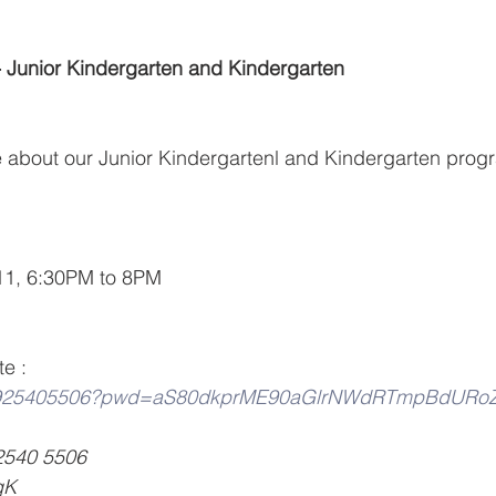
- Junior Kindergarten and Kindergarten
e about our Junior Kindergartenl and Kindergarten progr
11, 6:30PM to 8PM
te :
j/97925405506?pwd=aS80dkprME90aGlrNWdRTmpBdURo
 2540 5506
qK