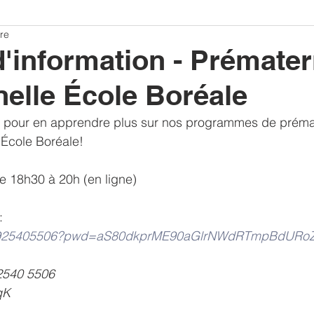
re
'information - Prémater
nelle École Boréale
 pour en apprendre plus sur nos programmes de prémat
l'École Boréale! 
de 18h30 à 20h (en ligne)  
: 
j/97925405506?pwd=aS80dkprME90aGlrNWdRTmpBdURo
 2540 5506
qK