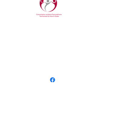
COMMUNIQUER AVEC NOUS
Bureau central
YK Centre East, bureau 207
4915 48e rue, Yellowknife, TNO
Tel.:
866.238.2733
Courriel :
info@csftno.com
Suivez-nous en ligne
NOS ÉCOLES
École Allain St-Cyr
École Boréale
INSCRIPTION