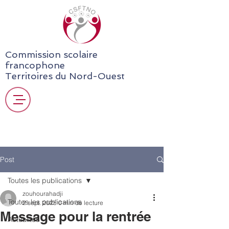
Commission scolaire
francophone
Territoires du Nord-Ouest
Post
Toutes les publications
zouhourahadji
Toutes les publications
2 sept. 2025
0 min de lecture
Message pour la rentrée
Actualités