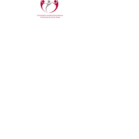
COMMUNIQUER AVEC NOUS
Bureau central
YK Centre East, bureau 207
4915 48e rue, Yellowknife, TNO
Tel.:
866.238.2733
Courriel :
info@csftno.com
Suivez-nous en ligne
NOS ÉCOLES
École Allain St-Cyr
École Boréale
INSCRIPTION