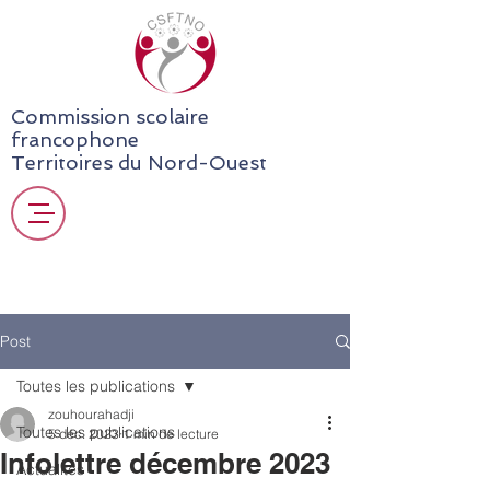
Commission scolaire
francophone
Territoires du Nord-Ouest
Post
Toutes les publications
zouhourahadji
Toutes les publications
5 déc. 2023
1 min de lecture
Infolettre décembre 2023
Actualités