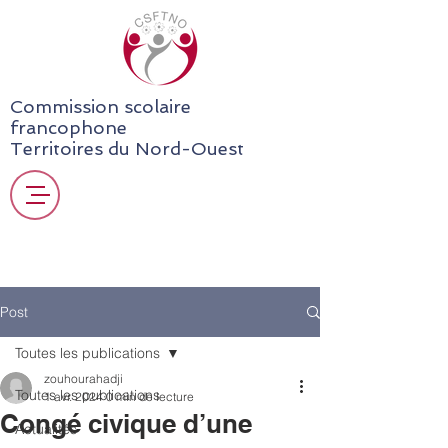
Commission scolaire
francophone
Territoires du Nord-Ouest
Post
Toutes les publications
zouhourahadji
Toutes les publications
1 avr. 2024
0 min de lecture
Congé civique d’une
Actualités