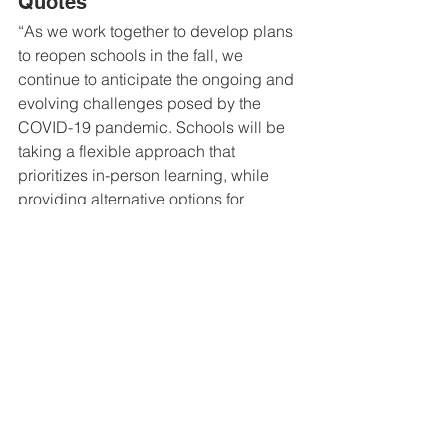
Quotes
“As we work together to develop plans 
to reopen schools in the fall, we 
continue to anticipate the ongoing and 
evolving challenges posed by the 
COVID-19 pandemic. Schools will be 
taking a flexible approach that 
prioritizes in-person learning, while 
providing alternative options for 
continued learning to ensure our 
students continue to receive education 
while we protect the health and safety 
of students, staff and communities.”
-
R.J. Simpson
, Minister of Education, 
Culture and Employment
“Although there are many moving parts 
to consider, all education bodies are 
staying the course and are now 