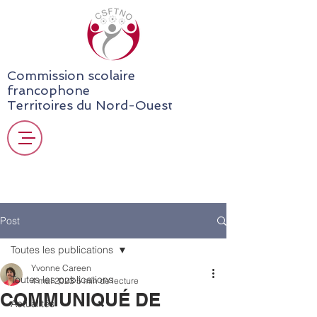
Commission scolaire
francophone
Territoires du Nord-Ouest
Post
Toutes les publications
Yvonne Careen
Toutes les publications
4 mai 2023
5 min de lecture
COMMUNIQUÉ DE
Actualités