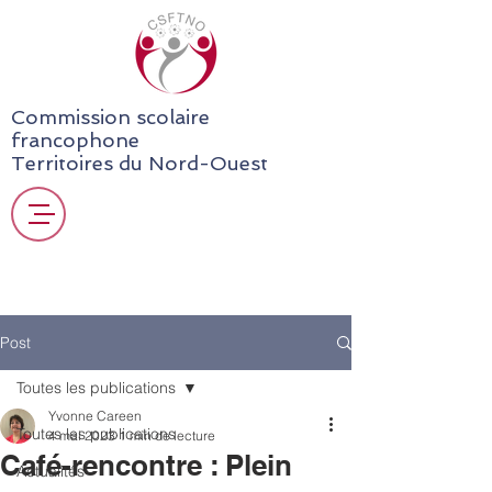
Commission scolaire
francophone
Territoires du Nord-Ouest
Post
Toutes les publications
Yvonne Careen
Toutes les publications
4 mai 2023
1 min de lecture
Café-rencontre : Plein
Actualités